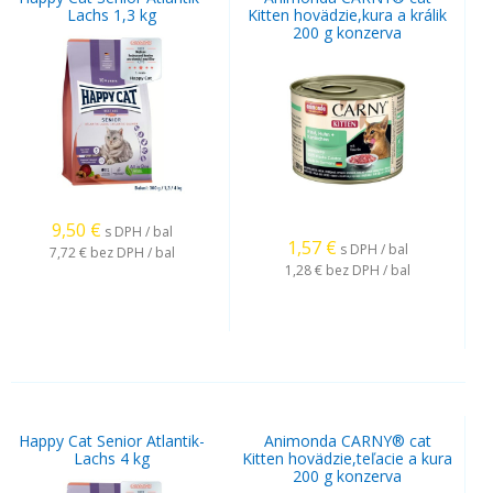
Lachs 1,3 kg
Kitten hovädzie,kura a králik
200 g konzerva
9,50
€
s DPH / bal
1,57
€
s DPH / bal
7,72 €
bez DPH / bal
1,28 €
bez DPH / bal
Happy Cat Senior Atlantik-
Animonda CARNY® cat
Lachs 4 kg
Kitten hovädzie,teľacie a kura
200 g konzerva