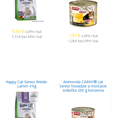
9,50
€
s DPH / bal
1,57
€
s DPH / bal
7,72 €
bez DPH / bal
1,28 €
bez DPH / bal
Happy Cat Senior Weide-
Animonda CARNY® cat
Lamm 4 kg
Senior hovädzie a morčacie
srdiečka 200 g konzerva