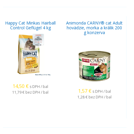
Happy Cat Minkas Hairball
Animonda CARNY® cat Adult
Control Geflügel 4 kg
hovädzie, morka a králik 200
g konzerva
14,50
€
s DPH / bal
1,57
€
s DPH / bal
11,79 €
bez DPH / bal
1,28 €
bez DPH / bal