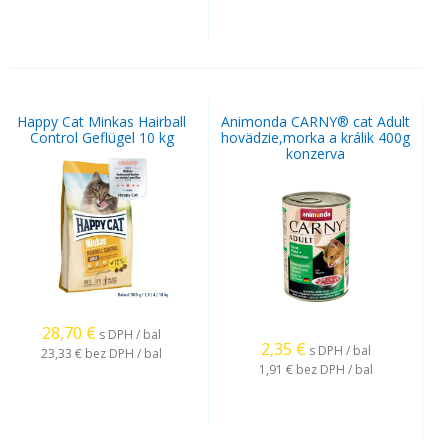
Happy Cat Minkas Hairball
Animonda CARNY® cat Adult
Control Geflügel 10 kg
hovädzie,morka a králik 400g
konzerva
28,70
€
s DPH / bal
2,35
€
s DPH / bal
23,33 €
bez DPH / bal
1,91 €
bez DPH / bal