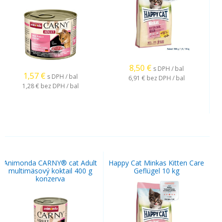
8,50
€
s DPH / bal
1,57
€
s DPH / bal
6,91 €
bez DPH / bal
1,28 €
bez DPH / bal
Animonda CARNY® cat Adult
Happy Cat Minkas Kitten Care
multimäsový koktail 400 g
Geflügel 10 kg
konzerva