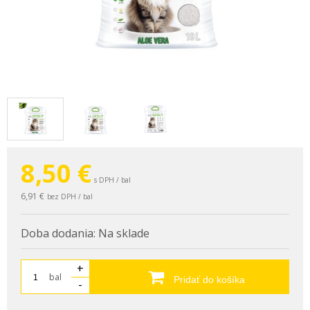
8,50
€
s DPH / bal
6,91 €
bez DPH / bal
Doba dodania:
Na sklade
+
bal
Pridať do košíka
-