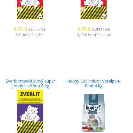
6,15
€
3,90
€
s DPH / bal
s DPH / bal
5 €
bez DPH / bal
3,17 €
bez DPH / bal
Zverlit tmavofialový super
Happy Cat Indoor Voralpen-
jemný s vôňou 6 kg
Rind 4 kg