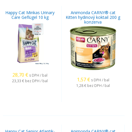
Happy Cat Minkas Urinary
Animonda CARNY® cat
Care Geflügel 10 kg
Kitten hydinový koktail 200 g
konzerva
28,70
€
s DPH / bal
1,57
€
s DPH / bal
23,33 €
bez DPH / bal
1,28 €
bez DPH / bal
Happy Cat Senior Atlantik-
Animonda CARNY® cat