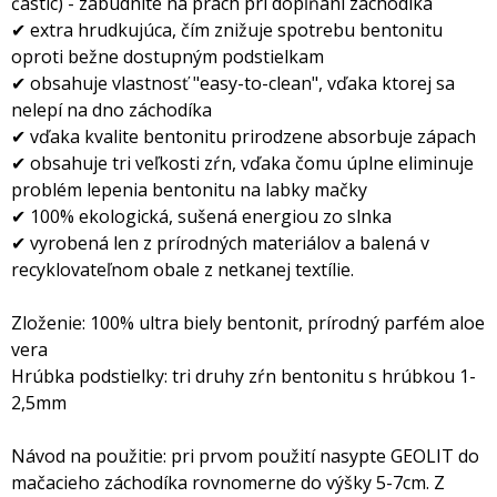
častíc) - zabudnite na prach pri dopĺňaní záchodíka
✔ extra hrudkujúca, čím znižuje spotrebu bentonitu
oproti bežne dostupným podstielkam
✔ obsahuje vlastnosť "easy-to-clean", vďaka ktorej sa
nelepí na dno záchodíka
✔ vďaka kvalite bentonitu prirodzene absorbuje zápach
✔ obsahuje tri veľkosti zŕn, vďaka čomu úplne eliminuje
problém lepenia bentonitu na labky mačky
✔ 100% ekologická, sušená energiou zo slnka
✔ vyrobená len z prírodných materiálov a balená v
recyklovateľnom obale z netkanej textílie.
Zloženie: 100% ultra biely bentonit, prírodný parfém aloe
vera
Hrúbka podstielky: tri druhy zŕn bentonitu s hrúbkou 1-
2,5mm
Návod na použitie: pri prvom použití nasypte GEOLIT do
mačacieho záchodíka rovnomerne do výšky 5-7cm. Z