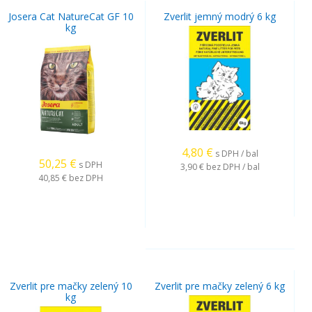
Josera Cat NatureCat GF 10
Zverlit jemný modrý 6 kg
kg
4,80
€
s DPH / bal
50,25
€
s DPH
3,90 €
bez DPH / bal
40,85 €
bez DPH
Zverlit pre mačky zelený 10
Zverlit pre mačky zelený 6 kg
kg