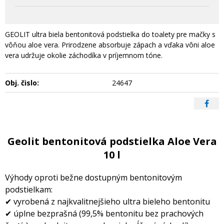
GEOLIT ultra biela bentonitová podstielka do toalety pre mačky s
vôňou aloe vera. Prirodzene absorbuje zápach a vďaka vôni aloe
vera udržuje okolie záchodíka v príjemnom tóne.
Obj. čislo:
24647
Geolit bentonitová podstielka Aloe Vera
10 l
Výhody oproti bežne dostupným bentonitovým
podstielkam:
✔ vyrobená z najkvalitnejšieho ultra bieleho bentonitu
✔ úplne bezprašná (99,5% bentonitu bez prachových