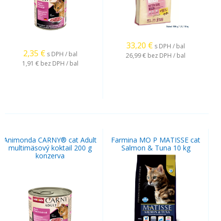
33,20
€
s DPH / bal
2,35
€
s DPH / bal
26,99 €
bez DPH / bal
1,91 €
bez DPH / bal
Animonda CARNY® cat Adult
Farmina MO P MATISSE cat
multimäsový koktail 200 g
Salmon & Tuna 10 kg
konzerva