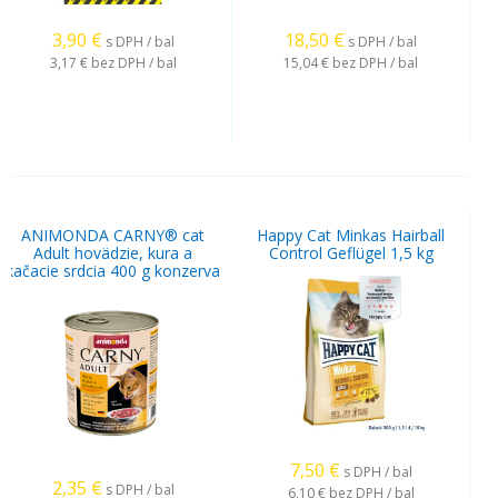
3,90
€
18,50
€
s DPH / bal
s DPH / bal
3,17 €
bez DPH / bal
15,04 €
bez DPH / bal
ANIMONDA CARNY® cat
Happy Cat Minkas Hairball
Adult hovädzie, kura a
Control Geflügel 1,5 kg
kačacie srdcia 400 g konzerva
7,50
€
s DPH / bal
2,35
€
s DPH / bal
6,10 €
bez DPH / bal