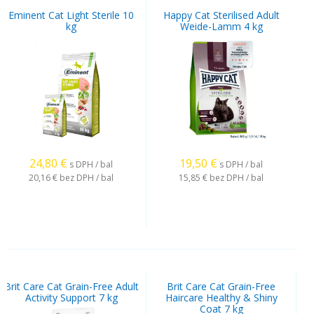
Eminent Cat Light Sterile 10
Happy Cat Sterilised Adult
kg
Weide-Lamm 4 kg
24,80
€
19,50
€
s DPH / bal
s DPH / bal
20,16 €
bez DPH / bal
15,85 €
bez DPH / bal
Brit Care Cat Grain-Free Adult
Brit Care Cat Grain-Free
Activity Support 7 kg
Haircare Healthy & Shiny
Coat 7 kg