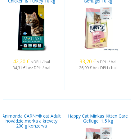
Chicken & Turkey 10 kg
Geflügel 10 kg
42,20
€
33,20
€
s DPH / bal
s DPH / bal
34,31 €
bez DPH / bal
26,99 €
bez DPH / bal
Animonda CARNY® cat Adult
Happy Cat Minkas Kitten Care
hovädzie,morka a krevety
Geflügel 1,5 kg
200 g konzerva