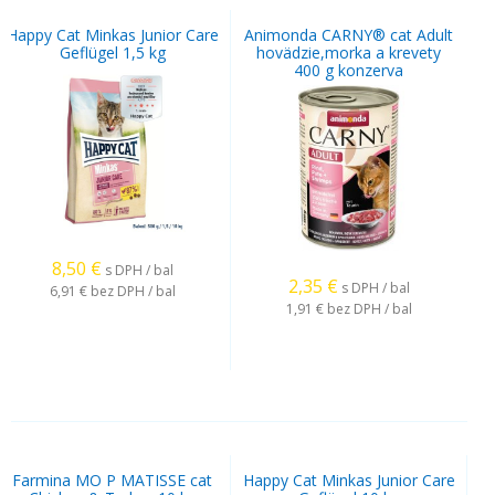
Happy Cat Minkas Junior Care
Animonda CARNY® cat Adult
Geflügel 1,5 kg
hovädzie,morka a krevety
400 g konzerva
8,50
€
s DPH / bal
2,35
€
s DPH / bal
6,91 €
bez DPH / bal
1,91 €
bez DPH / bal
Farmina MO P MATISSE cat
Happy Cat Minkas Junior Care