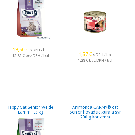
19,50
€
s DPH / bal
1,57
€
s DPH / bal
15,85 €
bez DPH / bal
1,28 €
bez DPH / bal
Happy Cat Senior Weide-
Animonda CARNY® cat
Lamm 1,3 kg
Senior hovädzie,kura a syr
200 g konzerva