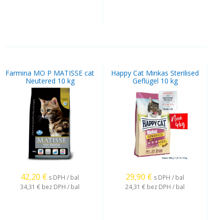
Farmina MO P MATISSE cat
Happy Cat Minkas Sterilised
Neutered 10 kg
Geflügel 10 kg
42,20
€
29,90
€
s DPH / bal
s DPH / bal
34,31 €
bez DPH / bal
24,31 €
bez DPH / bal