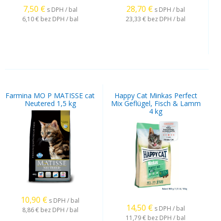
7,50
€
28,70
€
s DPH / bal
s DPH / bal
6,10 €
bez DPH / bal
23,33 €
bez DPH / bal
Farmina MO P MATISSE cat
Happy Cat Minkas Perfect
Neutered 1,5 kg
Mix Geflügel, Fisch & Lamm
4 kg
10,90
€
s DPH / bal
14,50
€
s DPH / bal
8,86 €
bez DPH / bal
11,79 €
bez DPH / bal