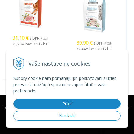
31,10
€
s DPH / bal
39,90
€
s DPH / bal
25,28 €
bez DPH / bal
32,44 €
bez DPH / bal
Vaše nastavenie cookies
Súbory cookie nám pomáhajú pri poskytovaní služieb
pre vás. Umožňujú spoznať a zapamätať si vaše
preferencie.
Brit Care Cat Grain-Free
Brit Care Cat Grain-Free
Kitten Gentle Digestion &
Kitten Healthy Growth &
Tieto internetové stránky používajú k poskytovaniu služieb,
Prijať
Strong Immunity 7 kg
Development 7 kg
personalizácií reklám a analýze návštevnosti súbory cookie. Používaním
týchto internetových stránok s tým súhlasíte.
Ďalšie informácie
Nastaviť
Rozumiem