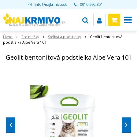
info@najkrmivo.sk
0910 992 351
Úvod
Pre mačky
Stelivá a podstielky
Geolit bentonitová
podstielka Aloe Vera 10 l
Geolit bentonitová podstielka Aloe Vera 10 l