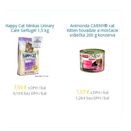
Happy Cat Minkas Urinary
Animonda CARNY® cat
Care Geflügel 1,5 kg
Kitten hovädzie a morčacie
srdiečka 200 g konzerva
7,50
€
s DPH / bal
1,57
€
s DPH / bal
6,10 €
bez DPH / bal
1,28 €
bez DPH / bal