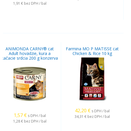
1,91 €
bez DPH / bal
ANIMONDA CARNY® cat
Farmina MO P MATISSE cat
Adult hovädzie, kura a
Chicken & Rice 10 kg
kačacie srdcia 200 g konzerva
42,20
€
s DPH / bal
1,57
€
s DPH / bal
34,31 €
bez DPH / bal
1,28 €
bez DPH / bal