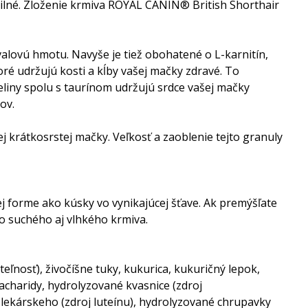
a silné. Zloženie krmiva ROYAL CANIN® British Shorthair
alovú hmotu. Navyše je tiež obohatené o L-karnitín,
é udržujú kosti a kĺby vašej mačky zdravé. To
liny spolu s taurínom udržujú srdce vašej mačky
ov.
j krátkosrstej mačky. Veľkosť a zaoblenie tejto granuly
j forme ako kúsky vo vynikajúcej šťave. Ak premýšľate
 suchého aj vlhkého krmiva.
teľnosť), živočíšne tuky, kukurica, kukuričný lepok,
sacharidy, hydrolyzované kvasnice (zdroj
 lekárskeho (zdroj luteínu), hydrolyzované chrupavky