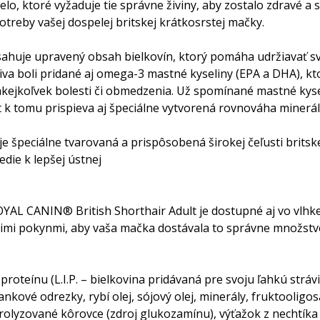
elo, ktoré vyžaduje tie správne živiny, aby zostalo zdravé 
otreby vašej dospelej britskej krátkosrstej mačky.
sahuje upravený obsah bielkovín, ktorý pomáha udržiavať sv
boli pridané aj omega-3 mastné kyseliny (EPA a DHA), ktor
kejkoľvek bolesti či obmedzenia. Už spomínané mastné kyse
 k tomu prispieva aj špeciálne vytvorená rovnováha minerál
 špeciálne tvarovaná a prispôsobená širokej čeľusti britske
edie k lepšej ústnej
YAL CANIN® British Shorthair Adult je dostupné aj vo vlhke
mi pokynmi, aby vaša mačka dostávala to správne množstvo
oteínu (L.I.P. – bielkovina pridávaná pre svoju ľahkú strávi
nkové odrezky, rybí olej, sójový olej, minerály, fruktooligo
rolyzované kôrovce (zdroj glukozamínu), výťažok z nechtíka