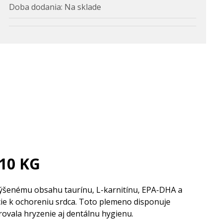
Doba dodania:
Na sklade
10 KG
výšenému obsahu taurínu, L-karnitínu, EPA-DHA a
cie k ochoreniu srdca. Toto plemeno disponuje
ovala hryzenie aj dentálnu hygienu.