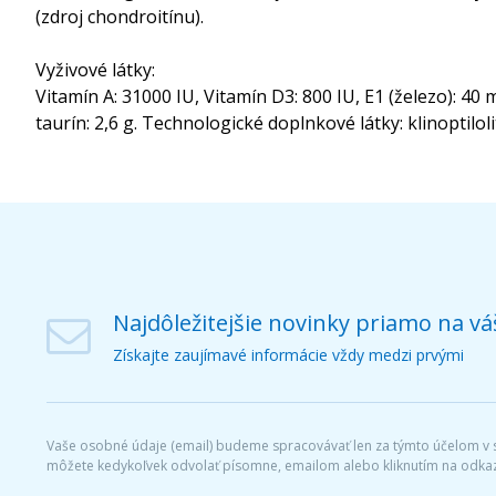
(zdroj chondroitínu).
Vyživové látky:
Vitamín A: 31000 IU, Vitamín D3: 800 IU, E1 (železo): 40 
taurín: 2,6 g. Technologické doplnkové látky: klinoptilo
Najdôležitejšie novinky priamo na vá
Získajte zaujímavé informácie vždy medzi prvými
Vaše osobné údaje (email) budeme spracovávať len za týmto účelom v sú
môžete kedykoľvek odvolať písomne, emailom alebo kliknutím na odkaz