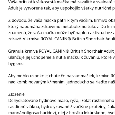
Vaša britská krátkosrstá mačka má zavalité a svalnaté t
Adult je vytvorené tak, aby uspokojilo všetky nutričné p
Z dôvodu, že vaša mačka patrí k tým väčším, krmivo ob
ktorý napomáha zdravému metabolizmu tukov. Do krmiva 
znamená, že vaša mačka môže byť naplno aktívna bez a
zdravé. V krmive ROYAL CANIN® British Shorthair Adult
Granula krmiva ROYAL CANIN® British Shorthair Adult je
uľahčuje jej uchopenie a nútia mačku k žuvaniu, ktoré v
hygiene.
Aby mohlo uspokojiť chute čo najviac mačiek, krmivo RO
nad kombinovaným kŕmením, jednoducho sa riaďte naši
Zloženie:
Dehydratované hydinové mäso, ryža, izolát rastlinného pr
rastlinné vlákna, hydrolyzované živočíšne proteíny, čaka
mannánoligosacharidov), olej z boráka lekárskeho, hyd