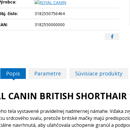
Výrobca:
bj. čislo:
3182550756464
EAN:
3182550000000
Popis
Parametre
Súvisiace produkty
L CANIN BRITISH SHORTHAIR 
ného tela vystavené pravidelnej nadmernej námahe. Vďaka z
iu srdcového svalu, pretože britské mačky majú predispozí
ciálne navrhnutá, aby uľahčovala uchopenie granúl a podpor