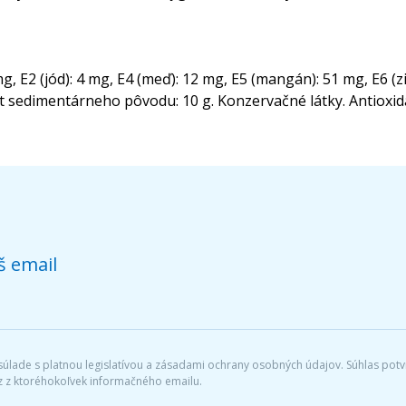
mg, E2 (jód): 4 mg, E4 (meď): 12 mg, E5 (mangán): 51 mg, E6 (z
lit sedimentárneho pôvodu: 10 g. Konzervačné látky. Antioxid
š email
lade s platnou legislatívou a zásadami ochrany osobných údajov. Súhlas potvr
 z ktoréhokoľvek informačného emailu.