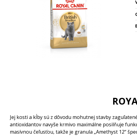
O
ROYA
Jej kosti a kĺby sú z dôvodu mohutnej stavby zaguľate
antioxidantov navyše krmivo maximálne posilňuje funkc
masívnou čeľusťou, takže je granula „Amethyst 12“ špe