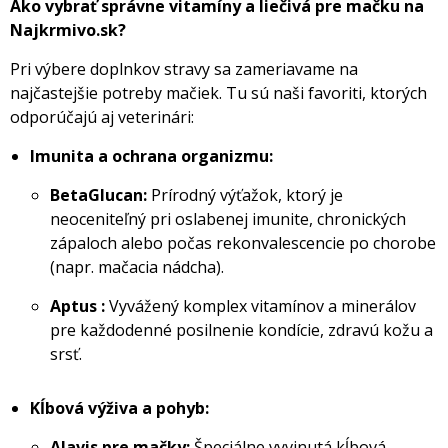
Ako vybrať správne vitamíny a liečivá pre mačku na
Najkrmivo.sk?
Pri výbere doplnkov stravy sa zameriavame na
najčastejšie potreby mačiek. Tu sú naši favoriti, ktorých
odporúčajú aj veterinári:
Imunita a ochrana organizmu:
BetaGlucan:
Prírodný výťažok, ktorý je
neoceniteľný pri oslabenej imunite, chronických
zápaloch alebo počas rekonvalescencie po chorobe
(napr. mačacia nádcha).
Aptus :
Vyvážený komplex vitamínov a minerálov
pre každodenné posilnenie kondície, zdravú kožu a
srsť.
Kĺbová výživa a pohyb:
Alavis pre mačky:
Špeciálne vyvinutá kĺbová