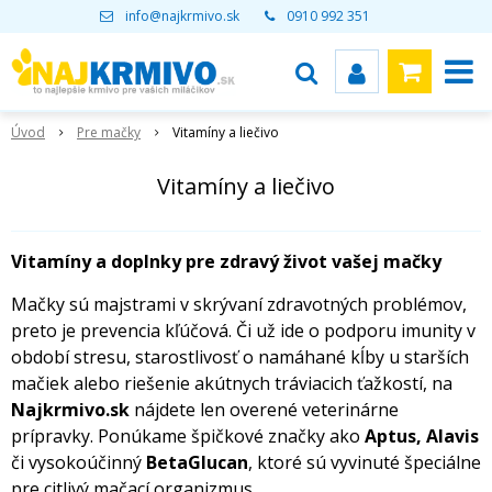
info@najkrmivo.sk
0910 992 351
Úvod
Pre mačky
Vitamíny a liečivo
Vitamíny a liečivo
Vitamíny a doplnky pre zdravý život vašej mačky
Mačky sú majstrami v skrývaní zdravotných problémov,
preto je prevencia kľúčová. Či už ide o podporu imunity v
období stresu, starostlivosť o namáhané kĺby u starších
mačiek alebo riešenie akútnych tráviacich ťažkostí, na
Najkrmivo.sk
nájdete len overené veterinárne
prípravky. Ponúkame špičkové značky ako
Aptus, Alavis
či vysokoúčinný
BetaGlucan
, ktoré sú vyvinuté špeciálne
pre citlivý mačací organizmus.