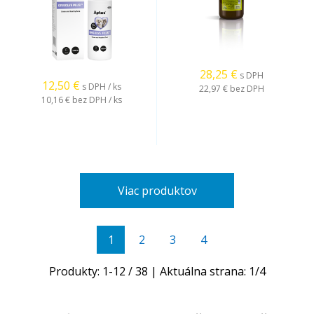
28,25
€
s DPH
12,50
€
s DPH / ks
22,97 €
bez DPH
10,16 €
bez DPH / ks
Viac produktov
1
2
3
4
Produkty:
1
-
12
/
38
| Aktuálna strana:
1
/
4