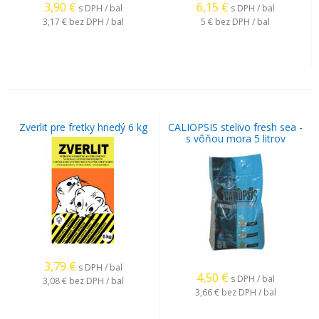
3,90
€
6,15
€
s DPH / bal
s DPH / bal
3,17 €
bez DPH / bal
5 €
bez DPH / bal
Zverlit pre fretky hnedý 6 kg
CALIOPSIS stelivo fresh sea -
s vôňou mora 5 litrov
3,79
€
s DPH / bal
4,50
€
s DPH / bal
3,08 €
bez DPH / bal
3,66 €
bez DPH / bal