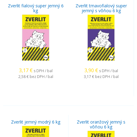
Zverlit fialový super jemný 6
Zverlit tmavofialový super
kg
jemný s vôňou 6 kg
3,17
€
3,90
€
s DPH / bal
s DPH / bal
2,58 €
bez DPH / bal
3,17 €
bez DPH / bal
Zverlit jemný modrý 6 kg
Zverlit oranžový jemný s
vôňou 6 kg