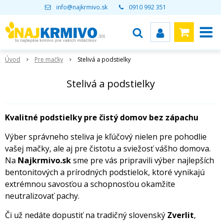
info@najkrmivo.sk
0910 992 351
Úvod
Pre mačky
Stelivá a podstielky
Stelivá a podstielky
Kvalitné podstielky pre čistý domov bez zápachu
Výber správneho steliva je kľúčový nielen pre pohodlie
vašej mačky, ale aj pre čistotu a sviežosť vášho domova.
Na
Najkrmivo.sk
sme pre vás pripravili výber najlepších
bentonitových a prírodných podstielok, ktoré vynikajú
extrémnou savosťou a schopnosťou okamžite
neutralizovať pachy.
Či už nedáte dopustiť na tradičný slovenský
Zverlit
,