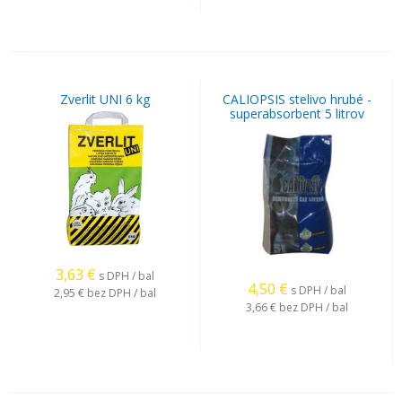
Zverlit UNI 6 kg
CALIOPSIS stelivo hrubé -
superabsorbent 5 litrov
3,63
€
s DPH / bal
4,50
€
s DPH / bal
2,95 €
bez DPH / bal
3,66 €
bez DPH / bal