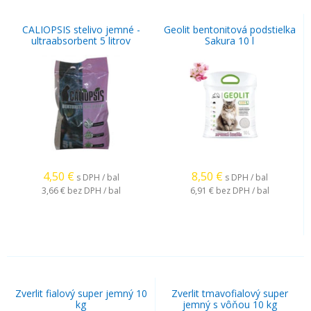
CALIOPSIS stelivo jemné -
Geolit bentonitová podstielka
ultraabsorbent 5 litrov
Sakura 10 l
4,50
€
8,50
€
s DPH / bal
s DPH / bal
3,66 €
bez DPH / bal
6,91 €
bez DPH / bal
Zverlit fialový super jemný 10
Zverlit tmavofialový super
kg
jemný s vôňou 10 kg