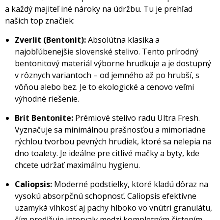
a každý majiteľ iné nároky na údržbu. Tu je prehľad
našich top značiek:
Zverlit (Bentonit):
Absolútna klasika a
najobľúbenejšie slovenské stelivo. Tento prírodný
bentonitový materiál výborne hrudkuje a je dostupný
v rôznych variantoch – od jemného až po hrubší, s
vôňou alebo bez. Je to ekologické a cenovo veľmi
výhodné riešenie.
Brit Bentonite:
Prémiové stelivo radu Ultra Fresh.
Vyznačuje sa minimálnou prašnosťou a mimoriadne
rýchlou tvorbou pevných hrudiek, ktoré sa nelepia na
dno toalety. Je ideálne pre citlivé mačky a byty, kde
chcete udržať maximálnu hygienu.
Caliopsis:
Moderné podstielky, ktoré kladú dôraz na
vysokú absorpčnú schopnosť. Caliopsis efektívne
uzamyká vlhkosť aj pachy hlboko vo vnútri granulátu,
čím predlžuje intervaly medzi kompletným čistením