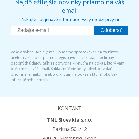
Najdôležitejšie novinky priamo na váš
email
Získajte zaujímavé informácie vždy medzi prvými
Odoberať
Vaše osobné údaje (email) budeme spracovávať len za týmto
účelom v súlade s platnou legislatívou a zásadami ochrany
osobných údajov. Súhlas potvrdíte kliknutím na odkaz, ktorý vám
pošleme na váš email. Súhlas môžete kedykoľvek odvolať
písomne, emailom alebo kliknutím na odkaz z ktoréhokoľvek
informačného emailu.
KONTAKT
TNL Slovakia s.r.o.
Pažitná 501/12
900 26 Slovenský Grob