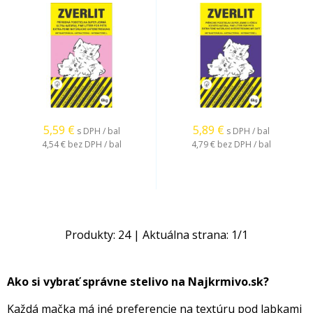
5,59
€
5,89
€
s DPH / bal
s DPH / bal
4,54 €
bez DPH / bal
4,79 €
bez DPH / bal
Produkty:
24
| Aktuálna strana:
1
/
1
Ako si vybrať správne stelivo na Najkrmivo.sk?
Každá mačka má iné preferencie na textúru pod labkami