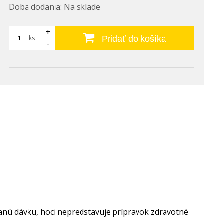
Doba dodania:
Na sklade
+
ks
Pridať do košíka
-
čanú dávku, hoci nepredstavuje prípravok zdravotné