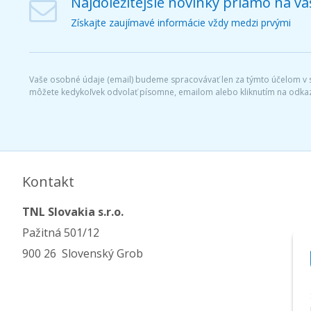
Najdôležitejšie novinky priamo na vá
Získajte zaujímavé informácie vždy medzi prvými
Vaše osobné údaje (email) budeme spracovávať len za týmto účelom v sú
môžete kedykoľvek odvolať písomne, emailom alebo kliknutím na odkaz
Kontakt
TNL Slovakia s.r.o.
Pažitná 501/12
900 26 Slovenský Grob