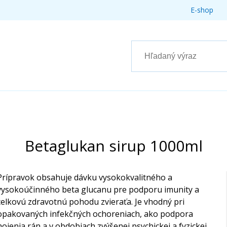
E-shop
Betaglukan sirup 1000ml
Prípravok obsahuje dávku vysokokvalitného a
vysokoúčinného beta glucanu pre podporu imunity a
celkovú zdravotnú pohodu zvieraťa. Je vhodný pri
opakovaných infekčných ochoreniach, ako podpora
hojenia rán a v obdobiach zvýšenej psychickej a fyzickej