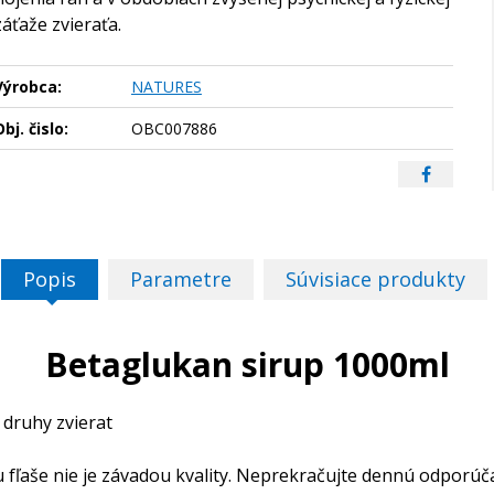
záťaže zvieraťa.
Výrobca:
NATURES
bj. čislo:
OBC007886
Popis
Parametre
Súvisiace produkty
Betaglukan sirup 1000ml
 druhy zvierat
 fľaše nie je závadou kvality. Neprekračujte dennú odporú