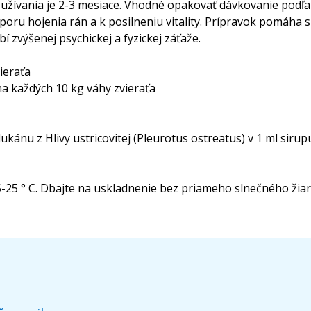
užívania je 2-3 mesiace. Vhodné opakovať dávkovanie podľa 
dporu hojenia rán a k posilneniu vitality. Prípravok pomáha 
 zvýšenej psychickej a fyzickej záťaže.
ieraťa
na každých 10 kg váhy zvieraťa
ánu z Hlivy ustricovitej (Pleurotus ostreatus) v 1 ml sirup
-25 ° C. Dbajte na uskladnenie bez priameho slnečného žiar