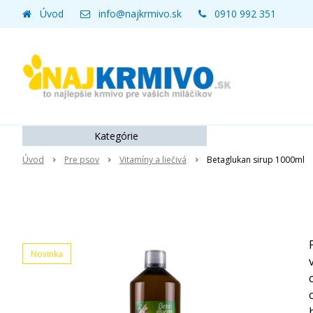
Úvod
info@najkrmivo.sk
0910 992 351
Kategórie
Úvod
Pre psov
Vitamíny a liečivá
Betaglukan sirup 1000ml
Novinka