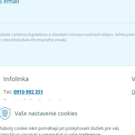
š email
lade s platnou legislatívou a zásadami ochrany osobných údajov. Súhlas potvr
 z ktoréhokoľvek informačného emailu.
Infolinka
V
Tel.:
0910 992 351
O
E-mail:
info@najkrmivo.sk
M
Vaše nastavenie cookies
R
G
Súbory cookie nám pomáhajú pri poskytovaní služieb pre vás.
Umožňujú spoznať a zapamätať si vaše preferencie.