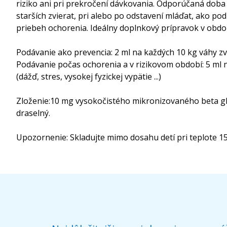
riziko ani pri prekročení dávkovania. Odporúčaná doba 
starších zvierat, pri alebo po odstavení mláďat, ako po
priebeh ochorenia. Ideálny doplnkový prípravok v období
Podávanie ako prevencia: 2 ml na každých 10 kg váhy zv
Podávanie počas ochorenia a v rizikovom období: 5 ml 
(dážď, stres, vysokej fyzickej vypätie ...)
Zloženie:10 mg vysokočistého mikronizovaného beta gluk
draselný.
Upozornenie: Skladujte mimo dosahu detí pri teplote 15