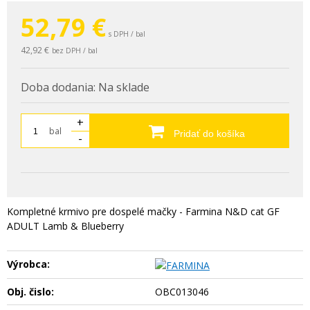
52,79
€
s DPH / bal
42,92 €
bez DPH / bal
Doba dodania:
Na sklade
+
bal
Pridať do košíka
-
Kompletné krmivo pre dospelé mačky - Farmina N&D cat GF
ADULT Lamb & Blueberry
Výrobca:
Obj. čislo:
OBC013046