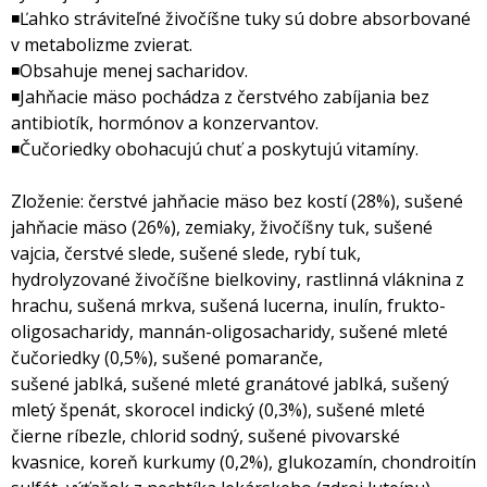
◾Ľahko stráviteľné živočíšne tuky sú dobre absorbované
v metabolizme zvierat.
◾Obsahuje menej sacharidov.
◾Jahňacie mäso pochádza z čerstvého zabíjania bez
antibiotík, hormónov a konzervantov.
◾Čučoriedky obohacujú chuť a poskytujú vitamíny.
Zloženie: čerstvé jahňacie mäso bez kostí (28%), sušené
jahňacie mäso (26%), zemiaky, živočíšny tuk, sušené
vajcia, čerstvé slede, sušené slede, rybí tuk,
hydrolyzované živočíšne bielkoviny, rastlinná vláknina z
hrachu, sušená mrkva, sušená lucerna, inulín, frukto-
oligosacharidy, mannán-oligosacharidy, sušené mleté
čučoriedky (0,5%), sušené pomaranče,
sušené jablká, sušené mleté granátové jablká, sušený
mletý špenát, skorocel indický (0,3%), sušené mleté
čierne ríbezle, chlorid sodný, sušené pivovarské
kvasnice, koreň kurkumy (0,2%), glukozamín, chondroitín