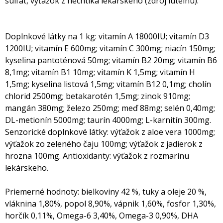
sulfát, výťažok z nechtíka lekárskeho (zdroj luteínu).
Doplnkové látky na 1 kg: vitamín A 18000IU; vitamín D3
1200IU; vitamín E 600mg; vitamín C 300mg; niacín 150mg;
kyselina pantoténová 50mg; vitamín B2 20mg; vitamín B6
8,1mg; vitamín B1 10mg; vitamín K 1,5mg; vitamín H
1,5mg; kyselina listová 1,5mg; vitamín B12 0,1mg; cholín
chlorid 2500mg; betakarotén 1,5mg; zinok 910mg;
mangán 380mg; železo 250mg; meď 88mg; selén 0,40mg;
DL-metionín 5000mg; taurín 4000mg; L-karnitín 300mg.
Senzorické doplnkové látky: výťažok z aloe vera 1000mg;
výťažok zo zeleného čaju 100mg; výťažok z jadierok z
hrozna 100mg. Antioxidanty: výťažok z rozmarínu
lekárskeho.
Priemerné hodnoty: bielkoviny 42 %, tuky a oleje 20 %,
vláknina 1,80%, popol 8,90%, vápnik 1,60%, fosfor 1,30%,
horčík 0,11%, Omega-6 3,40%, Omega-3 0,90%, DHA