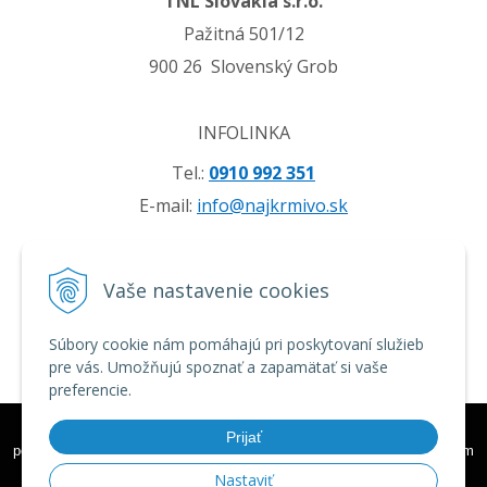
TNL Slovakia s.r.o.
Pažitná 501/12
900 26 Slovenský Grob
INFOLINKA
Tel.:
0910 992 351
E-mail:
info@najkrmivo.sk
VŠETKO O NÁKUPE
Vaše nastavenie cookies
Obchodné podmienky
Možnosti platby a doprava
Súbory cookie nám pomáhajú pri poskytovaní služieb
pre vás. Umožňujú spoznať a zapamätať si vaše
Reklamačný poriadok
preferencie.
GDPR
Tieto internetové stránky používajú k poskytovaniu služieb,
Prijať
personalizácií reklám a analýze návštevnosti súbory cookie. Používaním
týchto internetových stránok s tým súhlasíte.
Ďalšie informácie
© 2026 Najkrmivo •
tvorba eshopu cez UNIobchod
,
webhosting
spoločnosti
Nastaviť