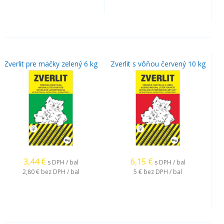
Zverlit pre mačky zelený 6 kg
Zverlit s vôňou červený 10 kg
3,44
€
6,15
€
s DPH / bal
s DPH / bal
2,80 €
bez DPH / bal
5 €
bez DPH / bal