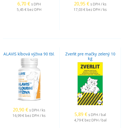
6,70
€
20,95
€
s DPH
s DPH / ks
5,45 €
bez DPH
17,03 €
bez DPH / ks
ALAVIS kĺbová výživa 90 tbl.
Zverlit pre mačky zelený 10
kg
20,90
€
s DPH / ks
5,89
€
s DPH / bal
16,99 €
bez DPH / ks
4,79 €
bez DPH / bal