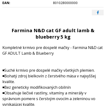
EAN:
8010280000000
Farmina N&D cat GF adult lamb &
blueberry 5 kg
Kompletné krmivo pre dospelé mačky - Farmina N&D cat
GF ADULT Lamb & Blueberry
◾Suché krmivo pre dospelé mačky všetkých plemien.
◾Bohatý zdroj bielkovín z čerstvého mäsa v najvyššej
kvalite.
◾Bez geneticky modifikovaných obilnín
◾Obsahuje liečivé rastliny, vitamíny a minerály v
správnom pomere s čerstvým ovocím a zeleninou vo
vynikajúcej kvalite.