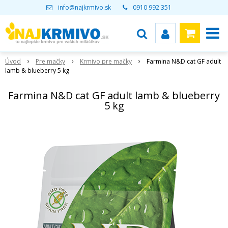
info@najkrmivo.sk
0910 992 351
Úvod
Pre mačky
Krmivo pre mačky
Farmina N&D cat GF adult
lamb & blueberry 5 kg
Farmina N&D cat GF adult lamb & blueberry
5 kg