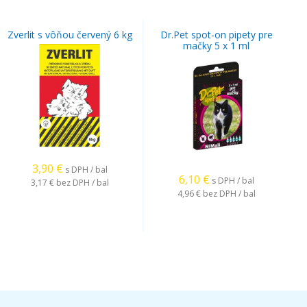
Zverlit s vôňou červený 6 kg
Dr.Pet spot-on pipety pre
mačky 5 x 1 ml
3,90
€
s DPH / bal
6,10
€
s DPH / bal
3,17 €
bez DPH / bal
4,96 €
bez DPH / bal