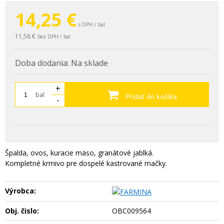
14,25
€
s DPH / bal
11,58 €
bez DPH / bal
Doba dodania:
Na sklade
+
bal
Pridať do košíka
-
Špalda, ovos, kuracie mäso, granátové jablká.
Kompletné krmivo pre dospelé kastrované mačky.
Výrobca:
Obj. čislo:
OBC009564