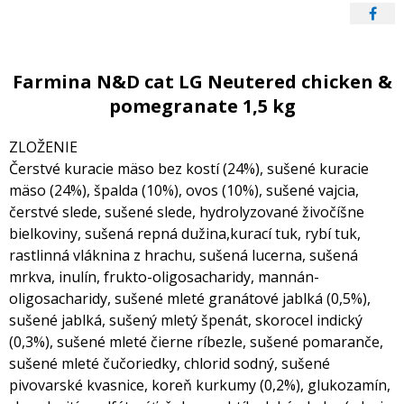
Farmina N&D cat LG Neutered chicken &
pomegranate 1,5 kg
ZLOŽENIE
Čerstvé kuracie mäso bez kostí (24%), sušené kuracie
mäso (24%), špalda (10%), ovos (10%), sušené vajcia,
čerstvé slede, sušené slede, hydrolyzované živočíšne
bielkoviny, sušená repná dužina,kurací tuk, rybí tuk,
rastlinná vláknina z hrachu, sušená lucerna, sušená
mrkva, inulín, frukto-oligosacharidy, mannán-
oligosacharidy, sušené mleté granátové jablká (0,5%),
sušené jablká, sušený mletý špenát, skorocel indický
(0,3%), sušené mleté čierne ríbezle, sušené pomaranče,
sušené mleté čučoriedky, chlorid sodný, sušené
pivovarské kvasnice, koreň kurkumy (0,2%), glukozamín,