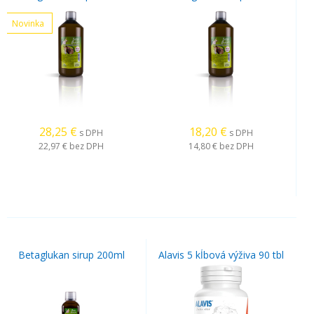
Novinka
28,25
€
18,20
€
s DPH
s DPH
22,97 €
bez DPH
14,80 €
bez DPH
Betaglukan sirup 200ml
Alavis 5 kĺbová výživa 90 tbl