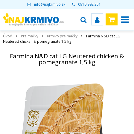
info@najkrmivo.sk
0910 992 351
Úvod
Pre mačky
Krmivo pre mačky
Farmina N&D cat LG
Neutered chicken & pomegranate 1,5 kg
Farmina N&D cat LG Neutered chicken &
pomegranate 1,5 kg