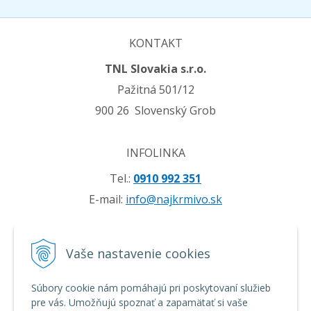
KONTAKT
TNL Slovakia s.r.o.
Pažitná 501/12
900 26 Slovenský Grob
INFOLINKA
Tel.:
0910 992 351
E-mail:
info@najkrmivo.sk
VŠETKO O NÁKUPE
Vaše nastavenie cookies
Obchodné podmienky
Možnosti platby a doprava
Súbory cookie nám pomáhajú pri poskytovaní služieb
pre vás. Umožňujú spoznať a zapamätať si vaše
Reklamačný poriadok