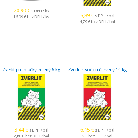
20,90
€
s DPH / ks
5,89
€
s DPH / bal
16,99 €
bez DPH / ks
4,79 €
bez DPH / bal
Zverlit pre mačky zelený 6 kg
Zverlit s vôňou červený 10 kg
3,44
€
6,15
€
s DPH / bal
s DPH / bal
2,80 €
bez DPH / bal
5 €
bez DPH / bal