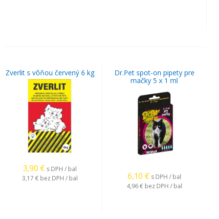
Zverlit s vôňou červený 6 kg
Dr.Pet spot-on pipety pre
mačky 5 x 1 ml
3,90
€
s DPH / bal
6,10
€
s DPH / bal
3,17 €
bez DPH / bal
4,96 €
bez DPH / bal