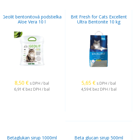
Geolit bentonitová podstielka
Brit Fresh for Cats Excellent
Aloe Vera 10 l
Ultra Bentonite 10 kg
8,50
€
5,65
€
s DPH / bal
s DPH / bal
6,91 €
bez DPH / bal
4,59 €
bez DPH / bal
Betaglukan sirup 1000ml
Beta glucan sirup 500ml