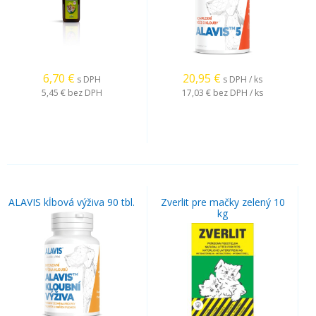
6,70
€
20,95
€
s DPH
s DPH / ks
5,45 €
bez DPH
17,03 €
bez DPH / ks
ALAVIS kĺbová výživa 90 tbl.
Zverlit pre mačky zelený 10
kg