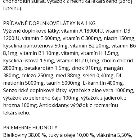
chondroitín sulfát, výťažok z nechtíka lekárskeho (zdroj
luteínu).
PRÍDAVNÉ DOPLNKOVÉ LÁTKY NA 1 KG
Výživné doplnkové látky: vitamín A 18000IU, vitamín D3
1200IU, vitamín E 600mg, vitamín C 300mg, niacín 150mg,
kyselina pantoténová 50mg, vitamín B2 20mg, vitamín B6
8,1mg, vitamín B1 10mg, vitamín, vitamín H 1,5mg,
kyselina listová 1,5mg, vitamín B12 0,1mg, cholín chlorid
2800mg, betakarotén 1,5mg, zinok 910mg, mangán
380mg, železo 250mg, meď 88mg, selén 0,40mg, DL-
metionín 5000mg, taurín 5000mg, L-karnitín 400mg.
Senzorické doplnkové látky: výťažok z aloe vera 1000mg,
výťažok zo zeleného čaju 100mg, výťažok z jadierok z
hrozna 100mg. Antioxidanty: výťažok z rozmarínu
lekárskeho.
PRIEMERNÉ HODNOTY
Bielkoviny 38,00 %, tuky a oleje 10,00 %, vláknina 5,50%,