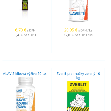
6,70
€
20,95
€
s DPH
s DPH / ks
5,45 €
bez DPH
17,03 €
bez DPH / ks
ALAVIS kĺbová výživa 90 tbl.
Zverlit pre mačky zelený 10
kg