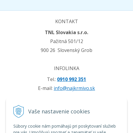
KONTAKT
TNL Slovakia s.r.o.
Pažitná 501/12
900 26 Slovenský Grob
INFOLINKA
Tel.:
0910 992 351
E-mail:
info@najkrmivo.sk
VŠETKO O NÁKUPE
Vaše nastavenie cookies
Obchodné podmienky
Možnosti platby a doprava
Súbory cookie nám pomáhajú pri poskytovaní služieb
pre vás. Umožňujú spoznať a zapamätať si vaše