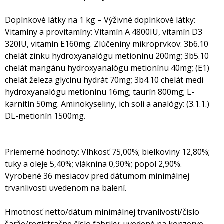
Doplnkové látky na 1 kg – Výživné doplnkové látky:
Vitamíny a provitamíny: Vitamín A 4800IU, vitamín D3
320IU, vitamín E160mg. Zlúčeniny mikroprvkov: 3b6.10
chelát zinku hydroxyanalógu metionínu 200mg; 3b5.10
chelát mangánu hydroxyanalógu metionínu 40mg; (E1)
chelát železa glycínu hydrát 70mg; 3b4.10 chelát medi
hydroxyanalógu metionínu 16mg; taurín 800mg; L-
karnitín 50mg. Aminokyseliny, ich soli a analógy: (3.1.1.)
DL-metionín 1500mg.
Priemerné hodnoty: Vlhkosť 75,00%; bielkoviny 12,80%;
tuky a oleje 5,40%; vláknina 0,90%; popol 2,90%.
Vyrobené 36 mesiacov pred dátumom minimálnej
trvanlivosti uvedenom na balení.
Hmotnosť netto/dátum minimálnej trvanlivosti/číslo
šarže/registračne číslo fabriky: uvedené na konzerve.