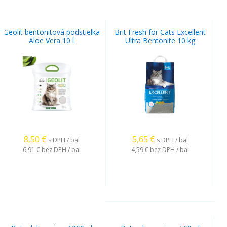
Geolit bentonitová podstielka
Brit Fresh for Cats Excellent
Aloe Vera 10 l
Ultra Bentonite 10 kg
8,50
€
5,65
€
s DPH / bal
s DPH / bal
6,91 €
bez DPH / bal
4,59 €
bez DPH / bal