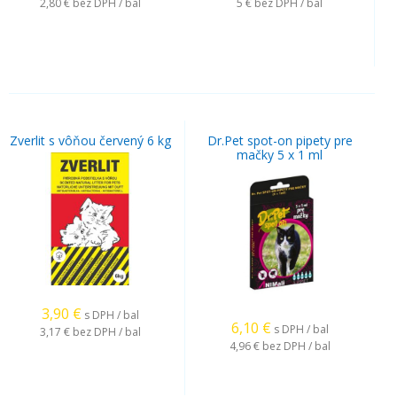
2,80 €
bez DPH / bal
5 €
bez DPH / bal
Zverlit s vôňou červený 6 kg
Dr.Pet spot-on pipety pre
mačky 5 x 1 ml
3,90
€
s DPH / bal
6,10
€
s DPH / bal
3,17 €
bez DPH / bal
4,96 €
bez DPH / bal