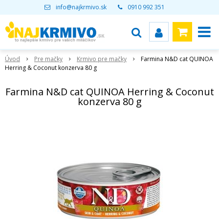
info@najkrmivo.sk
0910 992 351
Úvod
Pre mačky
Krmivo pre mačky
Farmina N&D cat QUINOA
Herring & Coconut konzerva 80 g
Farmina N&D cat QUINOA Herring & Coconut
konzerva 80 g