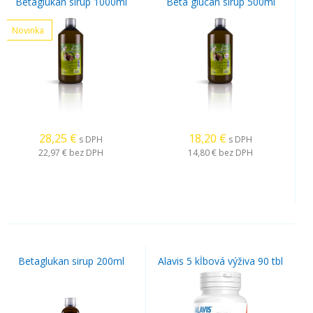
Betaglukan sirup 1000ml
Beta glucan sirup 500ml
Novinka
28,25
€
18,20
€
s DPH
s DPH
22,97 €
bez DPH
14,80 €
bez DPH
Betaglukan sirup 200ml
Alavis 5 kĺbová výživa 90 tbl