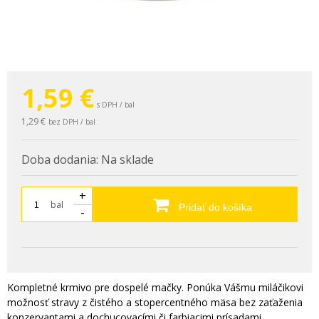
1,59
€
s DPH / bal
1,29 €
bez DPH / bal
Doba dodania:
Na sklade
+
bal
Pridať do košíka
-
Kompletné krmivo pre dospelé mačky. Ponúka Vášmu miláčikovi
možnosť stravy z čistého a stopercentného mäsa bez zaťaženia
konzervantami a dochucovacími či farbiacimi prísadami.