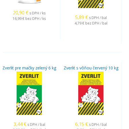
20,90
€
s DPH / ks
5,89
€
s DPH / bal
16,99 €
bez DPH / ks
4,79 €
bez DPH / bal
Zverlit pre mačky zelený 6 kg
Zverlit s vôňou červený 10 kg
3,44
€
6,15
€
s DPH / bal
s DPH / bal