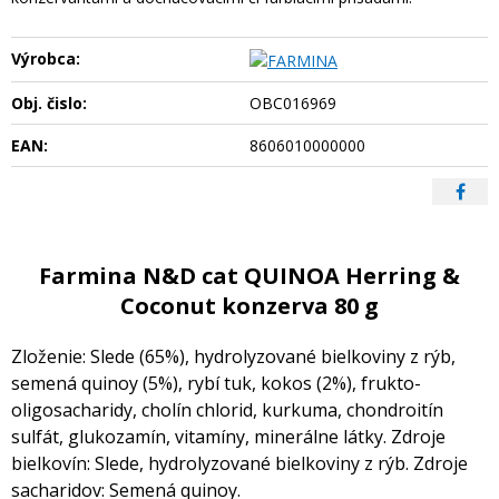
Výrobca:
Obj. čislo:
OBC016969
EAN:
8606010000000
Farmina N&D cat QUINOA Herring &
Coconut konzerva 80 g
Zloženie: Slede (65%), hydrolyzované bielkoviny z rýb,
semená quinoy (5%), rybí tuk, kokos (2%), frukto-
oligosacharidy, cholín chlorid, kurkuma, chondroitín
sulfát, glukozamín, vitamíny, minerálne látky. Zdroje
bielkovín: Slede, hydrolyzované bielkoviny z rýb. Zdroje
sacharidov: Semená quinoy.