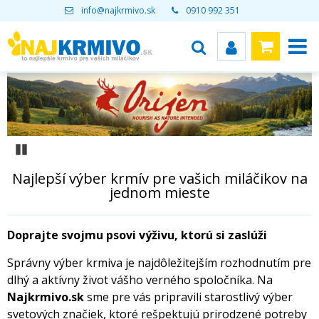
info@najkrmivo.sk
0910 992 351
Pozastaviť
Najlepší výber krmív pre vašich miláčikov na
jednom mieste
Doprajte svojmu psovi výživu, ktorú si zaslúži
Správny výber krmiva je najdôležitejším rozhodnutím pre
dlhý a aktívny život vášho verného spoločníka. Na
Najkrmivo.sk
sme pre vás pripravili starostlivý výber
svetových značiek, ktoré rešpektujú prirodzené potreby