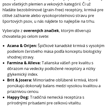
psov všetkých plemien a vekových kategórií. Či už
hľadáte bezobilninové (grain-free) receptúry, krmivá pre
citlivé zažívanie alebo vysokoproteínovú stravu pre
športových psov, u nás nájdete to najlepšie na trhu.
Vyberajte z
overených značiek
, ktorým dôverujú
chovatelia po celom svete:
Acana & Orijen:
Špičkové kanadské krmivá s vysokým
podielom čerstvého mäsa podľa konceptu biologicky
vhodnej stravy.
Farmina & Alleva:
Talianska vášeň pre kvalitu s
dôrazom na vedecky podložené receptúry a nízky
glykemický index.
Brit & Josera:
Mimoriadne obľúbené krmivá, ktoré
ponúkajú dokonalý balans medzi vysokou kvalitou a
priaznivou cenou.
Happy Dog:
Tradičná nemecká receptúra s
prírodnými prísadami pre celkovú vitalitu.