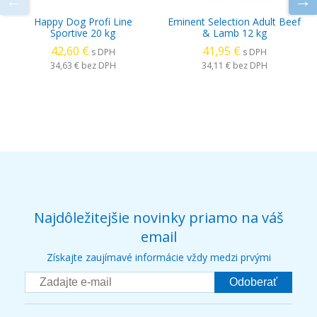
Happy Dog Profi Line
Eminent Selection Adult Beef
Sportive 20 kg
& Lamb 12 kg
42,60 €
41,95 €
s DPH
s DPH
34,63 €
bez DPH
34,11 €
bez DPH
Najdôležitejšie novinky priamo na váš
email
Získajte zaujímavé informácie vždy medzi prvými
Odoberať