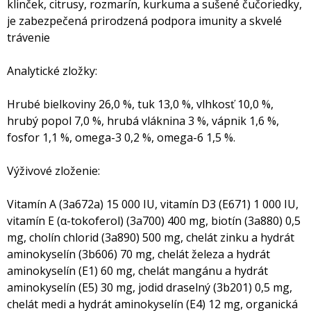
klinček, citrusy, rozmarín, kurkuma a sušené čučoriedky,
je zabezpečená prirodzená podpora imunity a skvelé
trávenie
Analytické zložky:
Hrubé bielkoviny 26,0 %, tuk 13,0 %, vlhkosť 10,0 %,
hrubý popol 7,0 %, hrubá vláknina 3 %, vápnik 1,6 %,
fosfor 1,1 %, omega-3 0,2 %, omega-6 1,5 %.
Výživové zloženie:
Vitamín A (3a672a) 15 000 IU, vitamín D3 (E671) 1 000 IU,
vitamín E (α-tokoferol) (3a700) 400 mg, biotín (3a880) 0,5
mg, cholín chlorid (3a890) 500 mg, chelát zinku a hydrát
aminokyselín (3b606) 70 mg, chelát železa a hydrát
aminokyselín (E1) 60 mg, chelát mangánu a hydrát
aminokyselín (E5) 30 mg, jodid draselný (3b201) 0,5 mg,
chelát medi a hydrát aminokyselín (E4) 12 mg, organická