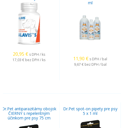
ml
20,95
€
s DPH / ks
11,90
€
s DPH / bal
17,03 €
bez DPH / ks
9,67 €
bez DPH / bal
Dr.Pet antiparazitárny obojok
Dr.Pet spot-on pipety pre psy
ČIERNY s repelentným
5 x 1 ml
účinkom pre psy 75 cm