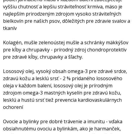
vyššiu chutnosť a lepšiu stráviteľnosť krmiva, mäso je
najlepším prirodzeným zdrojom vysoko stráviteľných
bielkovín pre našich psov, dôležitých pre zdravie svalov a
tkanív
Kolagén, mušle zelenoústej mušle a schránky mäkkýšov
pre kĺby a chrupavky - prírodný zdroj chondroprotektív
pre zdravé kĺby, chrupavky a šľachy.
Lososový olej, vysoký obsah omega-3 pre zdravé srdce,
zdravú kožu a lesklú srsť - 2 % pridaného lososového
oleja v každom balení, lososový olej je prírodným
zdrojom omega-3 mastných kyselín pre zdravú kožu,
lesklú a hustú srsť tiež prevencia kardiovaskulárnych
ochorení
Ovocie a bylinky pre dobré trávenie a imunitu - vďaka
obsiahnutému ovociu a bylinkám, ako je harmanček,