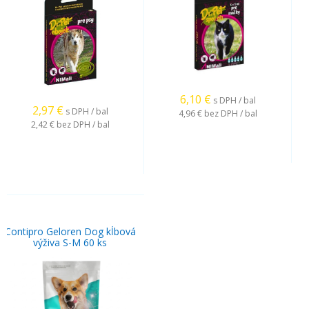
6,10
€
s DPH / bal
2,97
€
s DPH / bal
4,96 €
bez DPH / bal
2,42 €
bez DPH / bal
Contipro Geloren Dog kĺbová
výživa S-M 60 ks