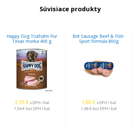
Súvisiace produkty
Happy Dog Truthahn Pur
Brit Sausage Beef & Fish-
Texas morka 400 g
Sport formula 800g
2,39
€
1,80
€
s DPH / bal
s DPH / bal
1,94 €
bez DPH / bal
1,46 €
bez DPH / bal