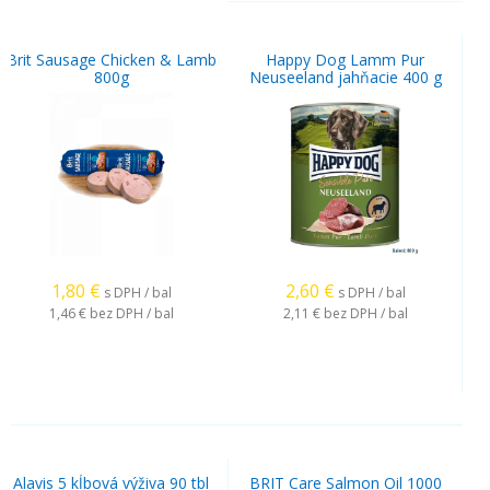
Brit Sausage Chicken & Lamb
Happy Dog Lamm Pur
800g
Neuseeland jahňacie 400 g
1,80
€
2,60
€
s DPH / bal
s DPH / bal
1,46 €
bez DPH / bal
2,11 €
bez DPH / bal
Alavis 5 kĺbová výživa 90 tbl
BRIT Care Salmon Oil 1000