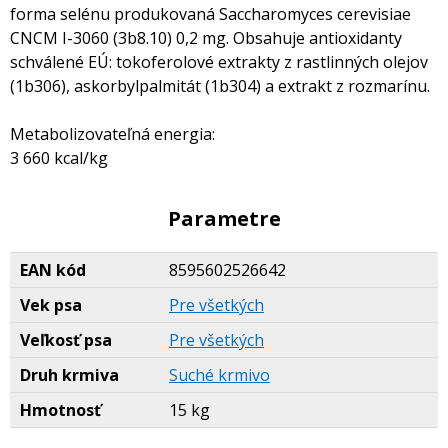
forma selénu produkovaná Saccharomyces cerevisiae
CNCM I-3060 (3b8.10) 0,2 mg. Obsahuje antioxidanty
schválené EÚ: tokoferolové extrakty z rastlinných olejov
(1b306), askorbylpalmitát (1b304) a extrakt z rozmarínu.
Metabolizovateľná energia:
3 660 kcal/kg
Parametre
EAN kód
8595602526642
Vek psa
Pre všetkých
Veľkosť psa
Pre všetkých
Druh krmiva
Suché krmivo
Hmotnosť
15 kg