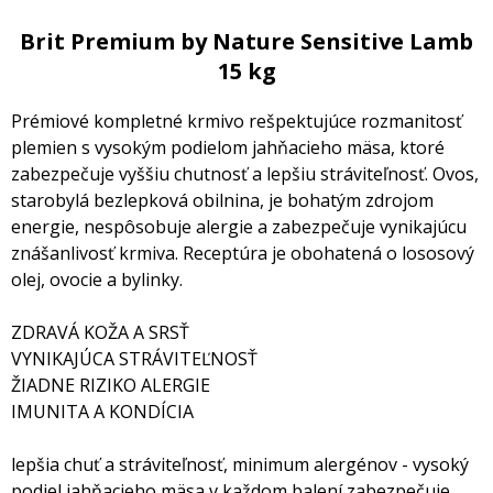
Brit Premium by Nature Sensitive Lamb
15 kg
Prémiové kompletné krmivo rešpektujúce rozmanitosť
plemien s vysokým podielom jahňacieho mäsa, ktoré
zabezpečuje vyššiu chutnosť a lepšiu stráviteľnosť. Ovos,
starobylá bezlepková obilnina, je bohatým zdrojom
energie, nespôsobuje alergie a zabezpečuje vynikajúcu
znášanlivosť krmiva. Receptúra je obohatená o lososový
olej, ovocie a bylinky.
ZDRAVÁ KOŽA A SRSŤ
VYNIKAJÚCA STRÁVITEĽNOSŤ
ŽIADNE RIZIKO ALERGIE
IMUNITA A KONDÍCIA
lepšia chuť a stráviteľnosť, minimum alergénov - vysoký
podiel jahňacieho mäsa v každom balení zabezpečuje