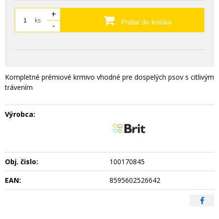
+
ks
Pridať do košíka
-
Kompletné prémiové krmivo vhodné pre dospelých psov s citlivým
trávením
Výrobca:
Obj. čislo:
100170845
EAN:
8595602526642