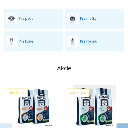
Pre psov
Pre mačky
Pre kone
Pre hydinu
Akcie
Akcia
-2%
Akcia
-4%