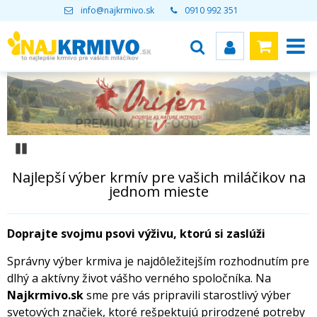
info@najkrmivo.sk
0910 992 351
Pozastaviť
Najlepší výber krmív pre vašich miláčikov na
jednom mieste
Doprajte svojmu psovi výživu, ktorú si zaslúži
Správny výber krmiva je najdôležitejším rozhodnutím pre
dlhý a aktívny život vášho verného spoločníka. Na
Najkrmivo.sk
sme pre vás pripravili starostlivý výber
svetových značiek, ktoré rešpektujú prirodzené potreby