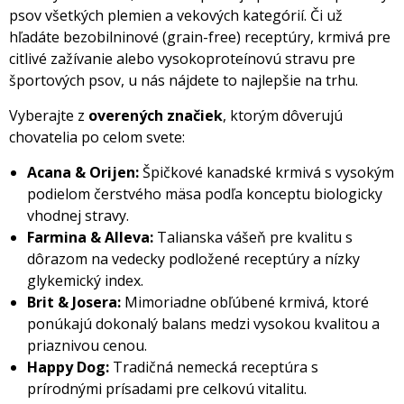
psov všetkých plemien a vekových kategórií. Či už
hľadáte bezobilninové (grain-free) receptúry, krmivá pre
citlivé zažívanie alebo vysokoproteínovú stravu pre
športových psov, u nás nájdete to najlepšie na trhu.
Vyberajte z
overených značiek
, ktorým dôverujú
chovatelia po celom svete:
Acana & Orijen:
Špičkové kanadské krmivá s vysokým
podielom čerstvého mäsa podľa konceptu biologicky
vhodnej stravy.
Farmina & Alleva:
Talianska vášeň pre kvalitu s
dôrazom na vedecky podložené receptúry a nízky
glykemický index.
Brit & Josera:
Mimoriadne obľúbené krmivá, ktoré
ponúkajú dokonalý balans medzi vysokou kvalitou a
priaznivou cenou.
Happy Dog:
Tradičná nemecká receptúra s
prírodnými prísadami pre celkovú vitalitu.